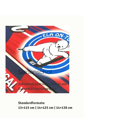
Seidenschal
Individuell bedruckte Schals aus
dünnem Polyestergewebe
Standardformate:
13×115 cm | 14×125 cm | 14×138 cm