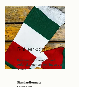
Balkenschal
Balkenmuster veredelt mit
Aufstickungen an den Enden des
Schals
Standardformat:
18×145 cm